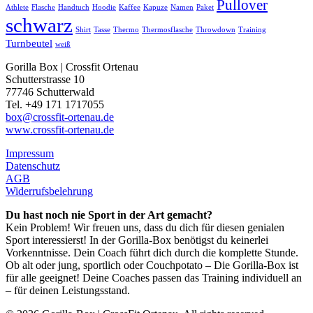
Pullover
Athlete
Flasche
Handtuch
Hoodie
Kaffee
Kapuze
Namen
Paket
schwarz
Shirt
Tasse
Thermo
Thermosflasche
Throwdown
Training
Turnbeutel
weiß
Gorilla Box | Crossfit Ortenau
Schutterstrasse 10
77746 Schutterwald
Tel. +49 171 1717055
box@crossfit-ortenau.de
www.crossfit-ortenau.de
Impressum
Datenschutz
AGB
Widerrufsbelehrung
Du hast noch nie Sport in der Art gemacht?
Kein Problem! Wir freuen uns, dass du dich für diesen genialen
Sport interessierst! In der Gorilla-Box benötigst du keinerlei
Vorkenntnisse. Dein Coach führt dich durch die komplette Stunde.
Ob alt oder jung, sportlich oder Couchpotato – Die Gorilla-Box ist
für alle geeignet! Deine Coaches passen das Training individuell an
– für deinen Leistungsstand.