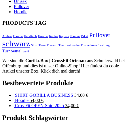
Unisex
Pullover
Hoodie
PRODUCTS TAG
Pullover
Athlete
Flasche
Handtuch
Hoodie
Kaffee
Kapuze
Namen
Paket
schwarz
Shirt
Tasse
Thermo
Thermosflasche
Throwdown
Training
Turnbeutel
weiß
Wir sind die
Gorilla-Box | CrossFit Ortenau
aus Schutterwald bei
Offenburg und dies ist unser Online-Shop! Hier findest du coole
Artikel unserer Box. Klick dich mal durch!
Bestbewertete Produkte
SHIRT GORILLA BUSINESS
34,00
€
Hoodie
54,00
€
CrossFit OPEN Shirt 2025
34,00
€
Produkt Schlagwörter