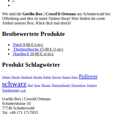
2
Wir sind die
Gorilla-Box | CrossFit Ortenau
aus Schutterwald bei
Offenburg und dies ist unser Online-Shop! Hier findest du coole
Artikel unserer Box. Klick dich mal durch!
Bestbewertete Produkte
Patch
9,00
€
9,00
€
Thermosflasche
15,00
€
15,00
€
Handtuch
10,00
€
10,00
€
Produkt Schlagwörter
Pullover
Athlete
Flasche
Handtuch
Hoodie
Kaffee
Kapuze
Namen
Paket
schwarz
Shirt
Tasse
Thermo
Thermosflasche
Throwdown
Training
Turnbeutel
weiß
Gorilla Box | Crossfit Ortenau
Schutterstrasse 10
77746 Schutterwald
Tel. +49 171 1717055