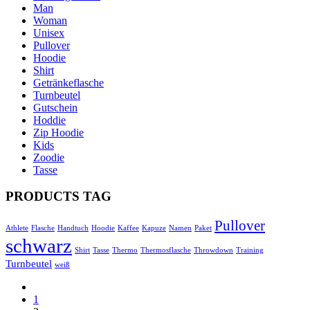
Man
Woman
Unisex
Pullover
Hoodie
Shirt
Getränkeflasche
Turnbeutel
Gutschein
Hoddie
Zip Hoodie
Kids
Zoodie
Tasse
PRODUCTS TAG
Pullover
Athlete
Flasche
Handtuch
Hoodie
Kaffee
Kapuze
Namen
Paket
schwarz
Shirt
Tasse
Thermo
Thermosflasche
Throwdown
Training
Turnbeutel
weiß
1